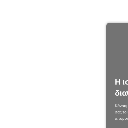
Η ι
δια
Κάνουμ
σας το 
υπομον