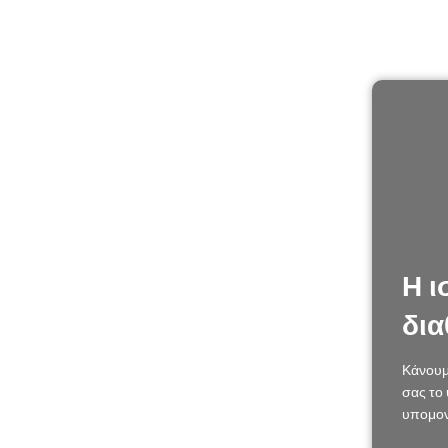
Η ι
δια
Κάνουμ
σας το 
υπομον