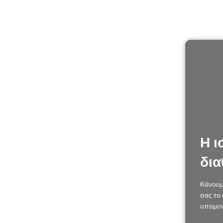
Η ι
δια
Κάνουμ
σας το 
υπομον