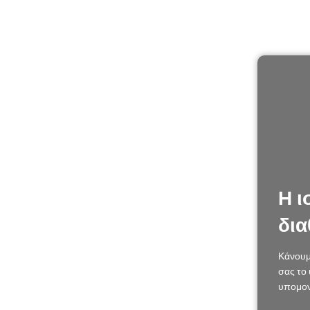
Η ι
δια
Κάνουμ
σας το 
υπομον