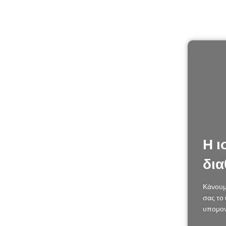
Η ι
δια
Κάνουμ
σας το 
υπομον