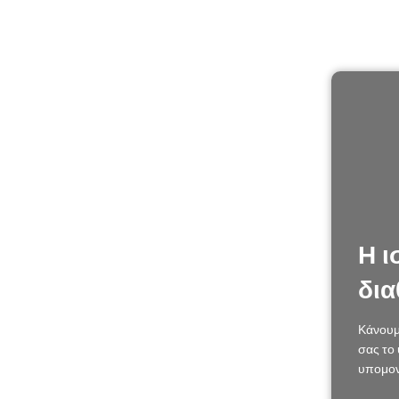
Η ι
δια
Κάνουμ
σας το 
υπομον