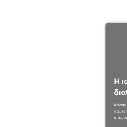
Η ι
δια
Κάνουμ
σας το 
υπομον