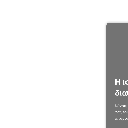
Η ι
δια
Κάνουμ
σας το 
υπομον